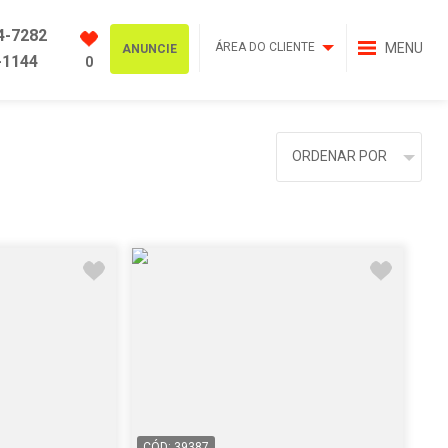
4-7282
ÁREA DO CLIENTE
MENU
ANUNCIE
-1144
0
ORDENAR POR
CÓD: 39387