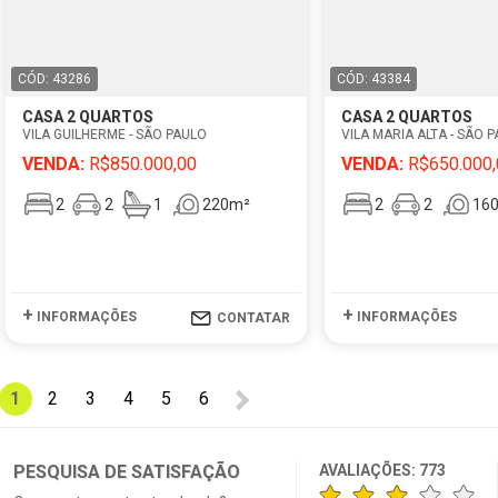
CÓD: 43286
CÓD: 43384
CASA 2 QUARTOS
CASA 2 QUARTOS
VILA GUILHERME - SÃO PAULO
VILA MARIA ALTA - SÃO 
VENDA:
R$850.000,00
VENDA:
R$650.000,
2
2
1
220m²
2
2
16
+
+
INFORMAÇÕES
INFORMAÇÕES
CONTATAR
1
2
3
4
5
6
PESQUISA DE SATISFAÇÃO
AVALIAÇÕES:
773