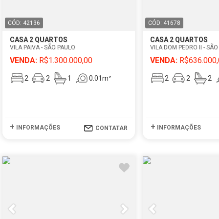
CÓD: 42136
CÓD: 41678
CASA 2 QUARTOS
CASA 2 QUARTOS
VILA PAIVA - SÃO PAULO
VILA DOM PEDRO II - SÃ
VENDA:
R$1.300.000,00
VENDA:
R$636.000,
2
2
1
0.01m²
2
2
2
+
+
INFORMAÇÕES
INFORMAÇÕES
CONTATAR