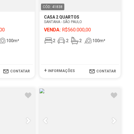
CÓD: 41838
CASA 2 QUARTOS
SANTANA - SÃO PAULO
00
VENDA:
R$560.000,00
100m²
2
2
2
100m²
+
INFORMAÇÕES
CONTATAR
CONTATAR