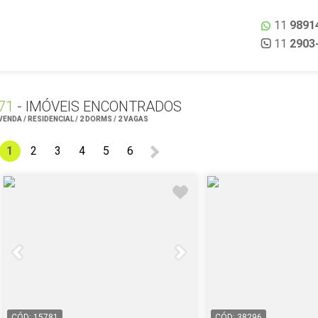
11
9891
11
2903
71
- IMÓVEIS ENCONTRADOS
VENDA / RESIDENCIAL / 2 DORMS / 2 VAGAS
1
2
3
4
5
6
CÓD: 15781
CÓD: 38296