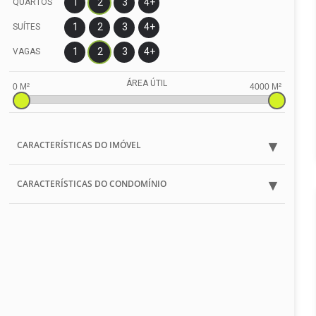
1
2
3
4+
QUARTOS
1
2
3
4+
SUÍTES
1
2
3
4+
VAGAS
ÁREA ÚTIL
CARACTERÍSTICAS DO IMÓVEL
CARACTERÍSTICAS DO CONDOMÍNIO