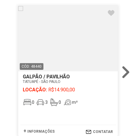
CÓD: 48440
CÓD
GALPÃO / PAVILHÃO
AP
TATUAPÉ - SÃO PAULO
VIL
LOCAÇÃO:
R$14.900,00
LO
0
3
0
m²
+
+
INFORMAÇÕES
I
CONTATAR