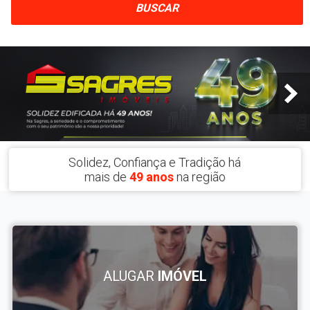
BUSCAR
Solidez, Confiança e Tradição há
mais de
49 anos
na região
ALUGAR
IMÓVEL