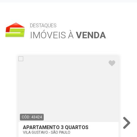
DESTAQUES
IMÓVEIS À
VENDA
CÓD: 43424
CÓD
APARTAMENTO 3 QUARTOS
T
VILA GUSTAVO - SÃO PAULO
VIL