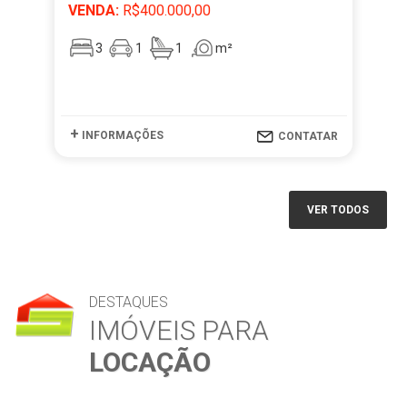
VENDA:
R$400.000,00
VE
3
1
1
m²
+
+
INFORMAÇÕES
I
CONTATAR
VER TODOS
DESTAQUES
IMÓVEIS PARA
LOCAÇÃO