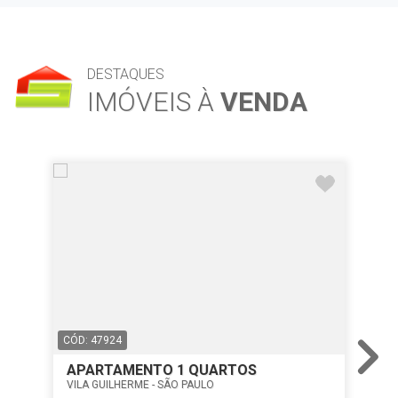
DESTAQUES
IMÓVEIS À
VENDA
CÓD: 47924
CÓD
APARTAMENTO 1 QUARTOS
AP
VILA GUILHERME - SÃO PAULO
LUZ