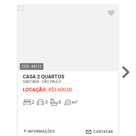
CÓD: 44110
CÓD
CASA 2 QUARTOS
PR
SANTANA - SÃO PAULO
PER
LOCAÇÃO:
R$3.600,00
LO
2
3
0
m²
+
+
INFORMAÇÕES
I
CONTATAR