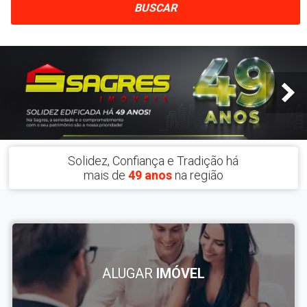
BUSCAR
Solidez, Confiança e Tradição há
mais de
49 anos
na região
ALUGAR
IMÓVEL