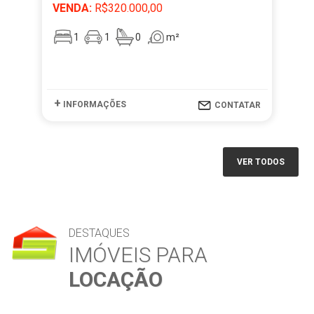
VENDA:
R$320.000,00
VE
1
1
0
m²
+
+
INFORMAÇÕES
I
CONTATAR
VER TODOS
DESTAQUES
IMÓVEIS PARA
LOCAÇÃO