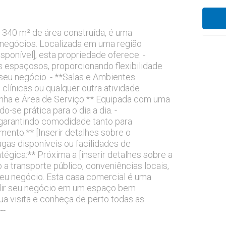
340 m² de área construída, é uma
 negócios. Localizada em uma região
disponível], esta propriedade oferece: -
 espaçosos, proporcionando flexibilidade
eu negócio. - **Salas e Ambientes
, clínicas ou qualquer outra atividade
zinha e Área de Serviço:** Equipada com uma
o-se prática para o dia a dia. -
 garantindo comodidade tanto para
mento:** [Inserir detalhes sobre o
as disponíveis ou facilidades de
égica:** Próxima a [inserir detalhes sobre a
 a transporte público, conveniências locais,
a seu negócio. Esta casa comercial é uma
ndir seu negócio em um espaço bem
a visita e conheça de perto todas as
--