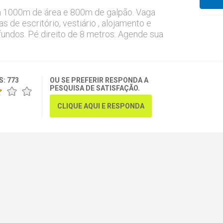
 1000m de área e 800m de galpão. Vaga
 de escritório, vestiário , alojamento e
fundos. Pé direito de 8 metros. Agende sua
S:
773
OU SE PREFERIR RESPONDA A
PESQUISA DE SATISFAÇÃO.
CLIQUE AQUI E RESPONDA