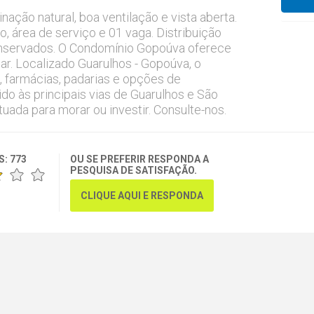
ação natural, boa ventilação e vista aberta.
o, área de serviço e 01 vaga. Distribuição
nservados. O Condomínio Gopoúva oferece
ar. Localizado Guarulhos - Gopoúva, o
 farmácias, padarias e opções de
ido às principais vias de Guarulhos e São
uada para morar ou investir. Consulte-nos.
S:
773
OU SE PREFERIR RESPONDA A
PESQUISA DE SATISFAÇÃO.
CLIQUE AQUI E RESPONDA