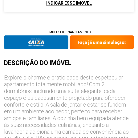
INDICAR ESSE IMÓVEL
SIMULE SEU FINANCIAMENTO
DESCRIÇÃO DO
IMÓVEL
Explore o charme e praticidade deste espetacular
apartamento totalmente mobiliado! Com 2
dormitórios, incluindo uma suíte elegante, cada
espaço é cuidadosamente projetado para oferecer
conforto e estilo. A sala de jantar e estar se fundem
em um ambiente acolhedor, perfeito para receber
amigos e familiares. A cozinha bem equipada atende
às suas necessidades culinárias, enquanto a
lavanderia adiciona uma camada de conveniência ao