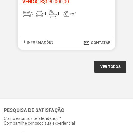
VENDA:
R$690.000,00
VE
2
1
1
m²
+
+
INFORMAÇÕES
I
CONTATAR
VER TODOS
PESQUISA DE SATISFAÇÃO
Como estamos te atendendo?
Compartilhe conosco sua experiência!