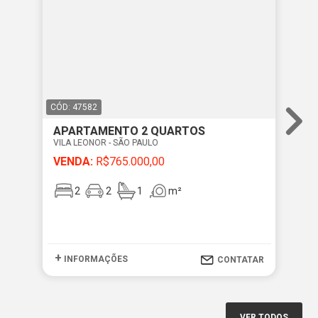
CÓD: 47582
CÓD
APARTAMENTO 2 QUARTOS
AP
VILA LEONOR - SÃO PAULO
VIL
VENDA:
R$765.000,00
VE
2
2
1
m²
+
+
INFORMAÇÕES
I
CONTATAR
VER TODOS