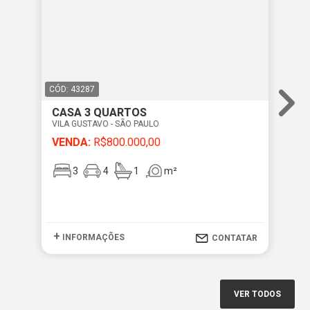
CÓD: 43287
CÓD
CASA 3 QUARTOS
CA
VILA GUSTAVO - SÃO PAULO
VIL
VENDA:
R$800.000,00
VE
3
4
1
m²
+
+
INFORMAÇÕES
I
CONTATAR
VER TODOS