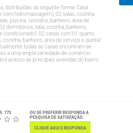
, distribuídas da seguinte forma: Casa
te com hidromassagem), 02 salas, cozinha
e, piscina, vestiário, banheiro, área de
 dormitórios, sala, cozinha, banheiro,
ar condicionado). 02 casas com 01 quarto,
 cozinha, banheiro, área de serviço e quintal.
 atualmente todas as casas encontram-se
esso a uma ampla variedade de comércio
ácil acesso às principais avenidas do bairro.
S:
773
OU SE PREFERIR RESPONDA A
PESQUISA DE SATISFAÇÃO.
CLIQUE AQUI E RESPONDA