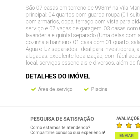
São 07 casas em terreno de 998m² na Vila Maria
principal: 04 quartos com guarda-roupa (01 suí
com armários, copa, terraço com vista para cidad
serviço e 07 vagas de garagem. 03 casas com 02
lavanderia e quintal separado (Uma delas com 
cozinha e banheiro. 01 casa com 01 quarto, sala,
Água e luz separados. Ideal para investidores,
alugadas. Excelente localização, com fácil ac
local, serviços essenciais e diversos, além do f
DETALHES DO
IMÓVEL
Área de serviço
Piscina
PESQUISA DE SATISFAÇÃO
AVALIAÇÕE
Como estamos te atendendo?
Compartilhe conosco sua experiência!