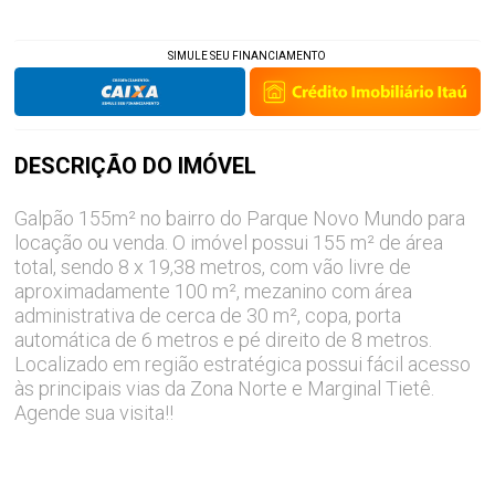
SIMULE SEU FINANCIAMENTO
DESCRIÇÃO DO
IMÓVEL
Galpão 155m² no bairro do Parque Novo Mundo para
locação ou venda. O imóvel possui 155 m² de área
total, sendo 8 x 19,38 metros, com vão livre de
aproximadamente 100 m², mezanino com área
administrativa de cerca de 30 m², copa, porta
automática de 6 metros e pé direito de 8 metros.
Localizado em região estratégica possui fácil acesso
às principais vias da Zona Norte e Marginal Tietê.
Agende sua visita!!