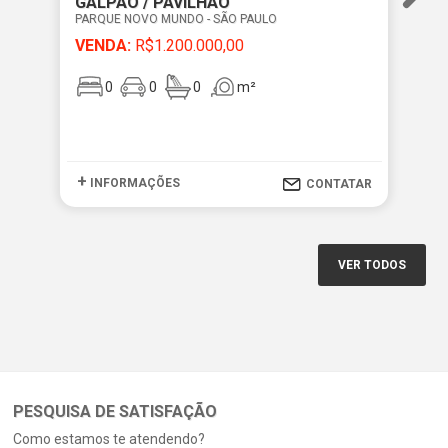
GALPÃO / PAVILHÃO
GA
PARQUE NOVO MUNDO - SÃO PAULO
PA
VENDA:
R$1.200.000,00
VE
0
0
0
m²
+
+
INFORMAÇÕES
I
CONTATAR
VER TODOS
PESQUISA DE SATISFAÇÃO
Como estamos te atendendo?