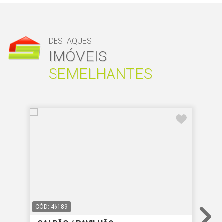
DESTAQUES
IMÓVEIS
SEMELHANTES
CÓD: 46189
CÓD