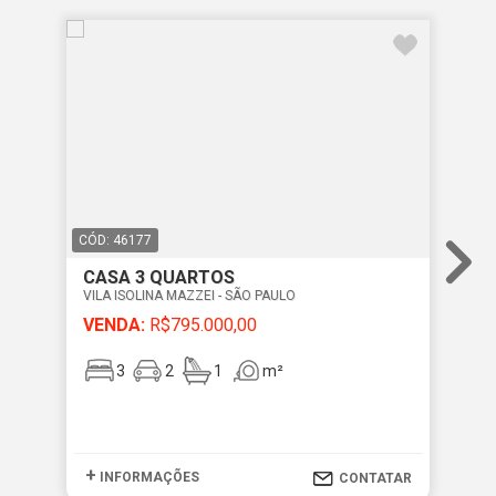
CÓD: 46177
CÓD
CASA 3 QUARTOS
CA
VILA ISOLINA MAZZEI - SÃO PAULO
VIL
VENDA:
R$795.000,00
VE
3
2
1
m²
+
+
INFORMAÇÕES
I
CONTATAR