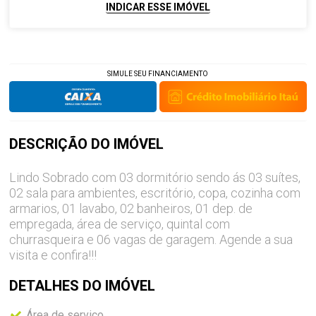
INDICAR ESSE IMÓVEL
SIMULE SEU FINANCIAMENTO
DESCRIÇÃO DO
IMÓVEL
Lindo Sobrado com 03 dormitório sendo ás 03 suítes,
02 sala para ambientes, escritório, copa, cozinha com
armarios, 01 lavabo, 02 banheiros, 01 dep. de
empregada, área de serviço, quintal com
churrasqueira e 06 vagas de garagem. Agende a sua
visita e confira!!!
DETALHES DO
IMÓVEL
Área de serviço