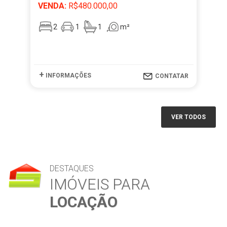
VENDA:
R$480.000,00
VE
2
1
1
m²
+
+
INFORMAÇÕES
I
CONTATAR
VER TODOS
DESTAQUES
IMÓVEIS PARA
LOCAÇÃO