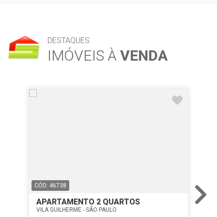
DESTAQUES
IMÓVEIS À
VENDA
CÓD: 46738
CÓD
APARTAMENTO 2 QUARTOS
AP
VILA GUILHERME - SÃO PAULO
VIL