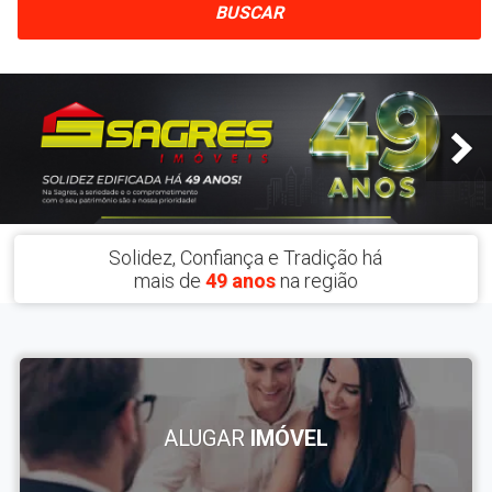
BUSCAR
Solidez, Confiança e Tradição há
mais de
49 anos
na região
ALUGAR
IMÓVEL