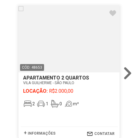
CÓD: 48653
CÓD
APARTAMENTO 2 QUARTOS
GA
VILA GUILHERME - SÃO PAULO
PA
LOCAÇÃO:
R$2.000,00
LO
2
1
0
m²
+
+
INFORMAÇÕES
I
CONTATAR