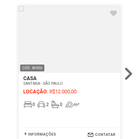
CÓD: 46956
CÓD
CASA
CA
SANTANA - SÃO PAULO
PAR
LOCAÇÃO:
R$12.000,00
LO
0
2
0
m²
+
+
INFORMAÇÕES
I
CONTATAR