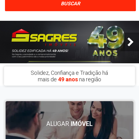
BUSCAR
Solidez, Confiança e Tradição há
mais de
49 anos
na região
ALUGAR
IMÓVEL