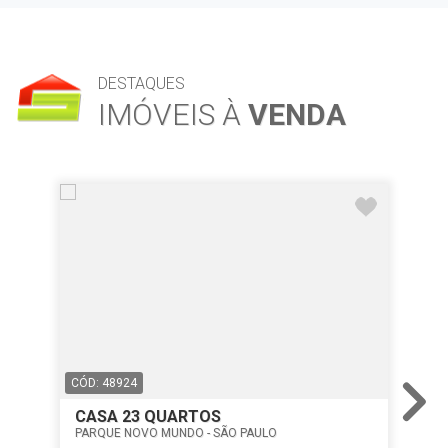
DESTAQUES
IMÓVEIS À
VENDA
CÓD: 48924
CÓD
CASA 23 QUARTOS
CA
PARQUE NOVO MUNDO - SÃO PAULO
VIL