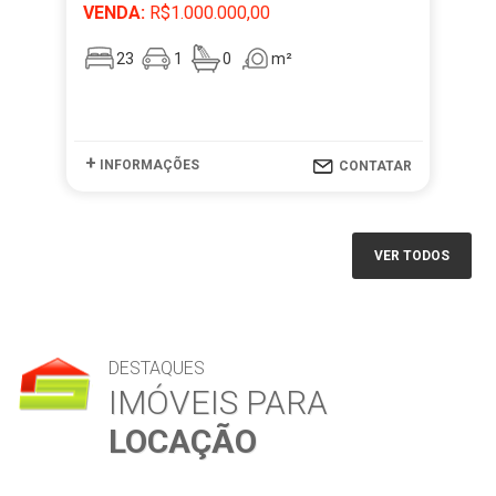
VENDA:
R$1.000.000,00
VE
23
1
0
m²
+
+
INFORMAÇÕES
I
CONTATAR
VER TODOS
DESTAQUES
IMÓVEIS PARA
LOCAÇÃO