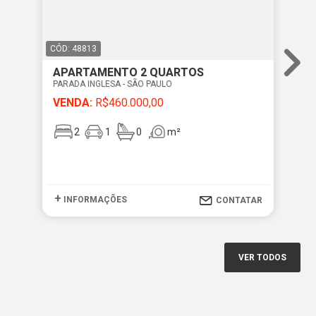
CÓD: 48813
CÓD
APARTAMENTO 2 QUARTOS
AP
PARADA INGLESA - SÃO PAULO
PAR
VENDA:
R$460.000,00
VE
2
1
0
m²
+
+
INFORMAÇÕES
I
CONTATAR
VER TODOS