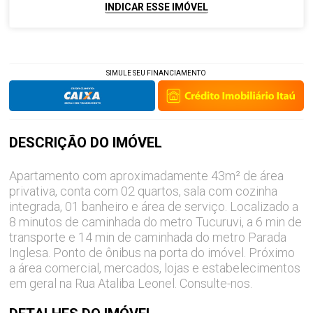
INDICAR ESSE IMÓVEL
SIMULE SEU FINANCIAMENTO
DESCRIÇÃO DO
IMÓVEL
Apartamento com aproximadamente 43m² de área
privativa, conta com 02 quartos, sala com cozinha
integrada, 01 banheiro e área de serviço. Localizado a
8 minutos de caminhada do metro Tucuruvi, a 6 min de
transporte e 14 min de caminhada do metro Parada
Inglesa. Ponto de ônibus na porta do imóvel. Próximo
a área comercial, mercados, lojas e estabelecimentos
em geral na Rua Ataliba Leonel. Consulte-nos.