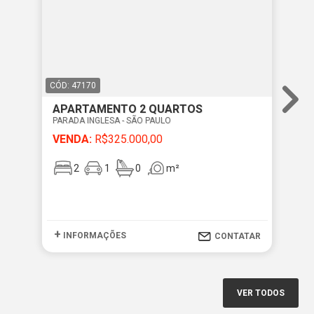
CÓD: 47170
CÓD
APARTAMENTO 2 QUARTOS
AP
PARADA INGLESA - SÃO PAULO
PAR
VENDA:
R$325.000,00
VE
2
1
0
m²
+
+
INFORMAÇÕES
I
CONTATAR
VER TODOS