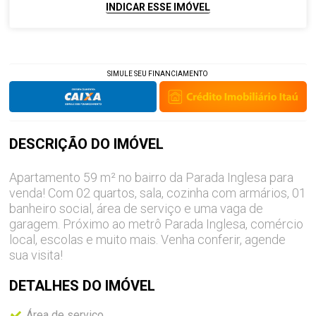
INDICAR ESSE IMÓVEL
SIMULE SEU FINANCIAMENTO
DESCRIÇÃO DO
IMÓVEL
Apartamento 59 m² no bairro da Parada Inglesa para
venda! Com 02 quartos, sala, cozinha com armários, 01
banheiro social, área de serviço e uma vaga de
garagem. Próximo ao metrô Parada Inglesa, comércio
local, escolas e muito mais. Venha conferir, agende
sua visita!
DETALHES DO
IMÓVEL
Área de serviço