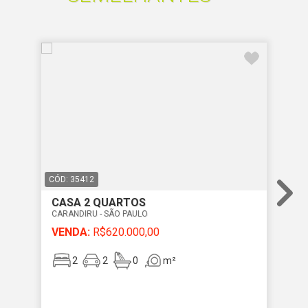
CÓD: 35412
CÓD
CASA 2 QUARTOS
CA
CARANDIRU - SÃO PAULO
CAR
VENDA:
R$620.000,00
VE
2
2
0
m²