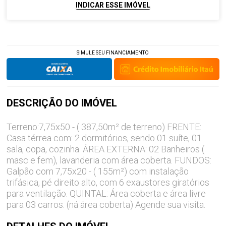
INDICAR ESSE IMÓVEL
SIMULE SEU FINANCIAMENTO
DESCRIÇÃO DO
IMÓVEL
Terreno:7,75x50 - ( 387,50m² de terreno) FRENTE:
Casa térrea com: 2 dormitórios, sendo 01 suíte, 01
sala, copa, cozinha. ÁREA EXTERNA: 02 Banheiros (
masc e fem), lavanderia com área coberta. FUNDOS:
Galpão com 7,75x20 - ( 155m²) com instalação
trifásica, pé direito alto, com 6 exaustores giratórios
para ventilação. QUINTAL: Área coberta e área livre
para 03 carros. (ná área coberta) Agende sua visita.