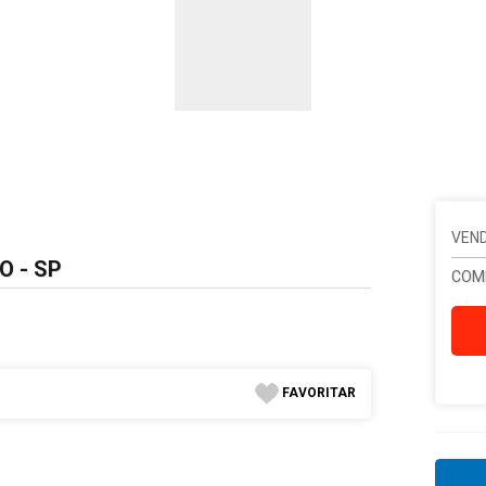
VEND
O - SP
COM
FAVORITAR