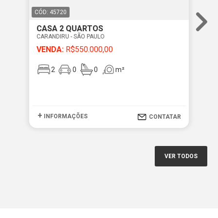
CÓD: 45720
CÓD
CASA 2 QUARTOS
CA
CARANDIRU - SÃO PAULO
CAR
VENDA:
R$550.000,00
VE
2
0
0
m²
+
+
INFORMAÇÕES
I
CONTATAR
VER TODOS