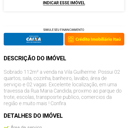
INDICAR ESSE IMÓVEL
SIMULE SEU FINANCIAMENTO
DESCRIÇÃO DO
IMÓVEL
Sobrado 112m² a venda na Vila Guilherme. Possui 02
quartos, sala, cozinha, banheiro, lavabo, área de
serviçio e 02 vagas. Excelente localização, em uma
travessa da Rua Maria Candida, proximo ao parque do
trote, escolas, transposrte publico, comercios da
região e muito mais ! Confira.
DETALHES DO
IMÓVEL
Área de serviço