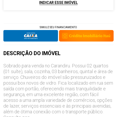
INDICAR ESSE IMÓVEL
SIMULE SEU FINANCIAMENTO
DESCRIÇÃO DO
IMÓVEL
Sobrado para venda no Carandiru. Possui 02 quartos
(01 suíte), sala, cozinha, 03 banheiros, quintal e área de
serviço. Chuveiros do imóvel são pressuruizados e
possui box novos de vidro. Fica localizado em rua sem
saída com portão, oferecendo mais tranquilidade e
segurança, em uma excelente região, com fácil
acesso a uma ampla variedade de comércios, opções
de lazer, serviços essenciais e às principais avenidas,
além de ótima conexão com o transporte público.