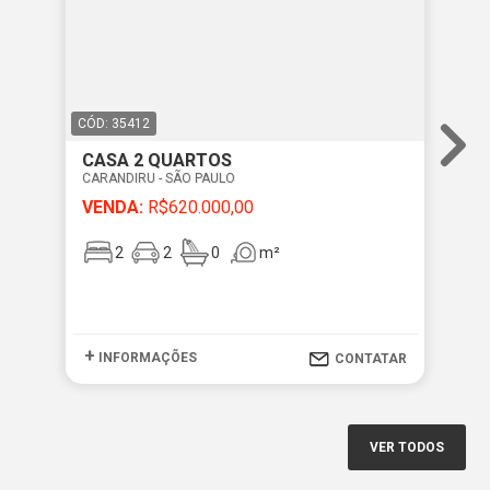
CÓD: 35412
CÓD
CASA 2 QUARTOS
CA
CARANDIRU - SÃO PAULO
CAR
VENDA:
R$620.000,00
VE
2
2
0
m²
+
+
INFORMAÇÕES
I
CONTATAR
VER TODOS