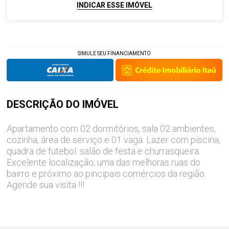
INDICAR ESSE IMÓVEL
SIMULE SEU FINANCIAMENTO
DESCRIÇÃO DO
IMÓVEL
Apartamento com 02 dormitórios, sala 02 ambientes,
cozinha, área de serviço e 01 vaga. Lazer com piscina,
quadra de futebol. salão de festa e churrasqueira.
Excelente localização, uma das melhoras ruas do
bairro e próximo ao pincipais comércios da região.
Agende sua visita !!!