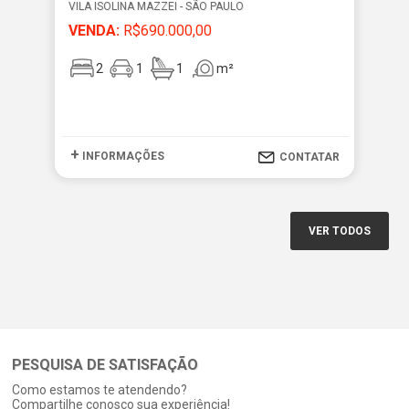
VILA ISOLINA MAZZEI - SÃO PAULO
VIL
VENDA:
R$690.000,00
VE
2
1
1
m²
+
+
INFORMAÇÕES
I
CONTATAR
VER TODOS
PESQUISA DE SATISFAÇÃO
Como estamos te atendendo?
Compartilhe conosco sua experiência!