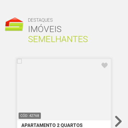
DESTAQUES
IMÓVEIS
SEMELHANTES
CÓD: 42768
CÓD
APARTAMENTO 2 QUARTOS
AP