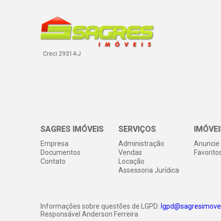
Creci 29314-J
SAGRES IMÓVEIS
SERVIÇOS
IMÓVEI
Empresa
Administração
Anuncie 
Documentos
Vendas
Favorito
Contato
Locação
Assessoria Jurídica
Informações sobre questões de LGPD:
lgpd@sagresimovei
Responsável Anderson Ferreira