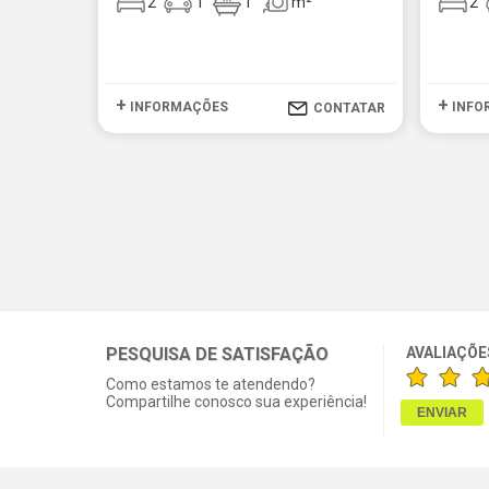
2
1
1
m²
2
+
+
INFORMAÇÕES
INFO
CONTATAR
PESQUISA DE SATISFAÇÃO
AVALIAÇÕE
Como estamos te atendendo?
Compartilhe conosco sua experiência!