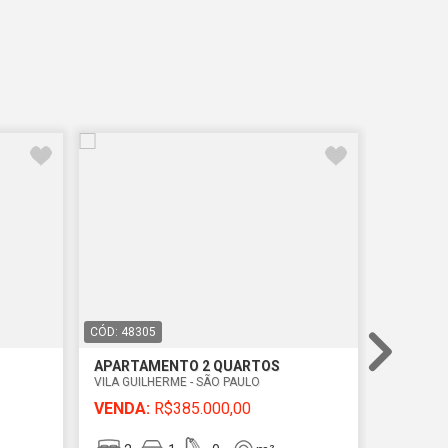
CÓD: 48305
CÓD: 4851
APARTAMENTO 2 QUARTOS
APARTA
VILA GUILHERME - SÃO PAULO
VILA ISOL
VENDA:
R$385.000,00
VENDA: