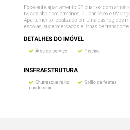
Excelente apartamento 02 quartos com armários,
tv, cozinha com armários, 01 banheiro e 02 va
Apartamento localizado em uma das regiões mai
escolas, supermercados e linhas de transporte.
DETALHES DO
IMÓVEL
Área de serviço
Piscina
INSFRAESTRUTURA
Churrasqueira no
Salão de festas
condomínio