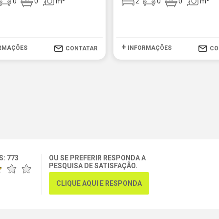
0
0
m²
2
0
0
m²
+
RMAÇÕES
INFORMAÇÕES
CONTATAR
CO
S:
773
OU SE PREFERIR RESPONDA A
PESQUISA DE SATISFAÇÃO.
CLIQUE AQUI E RESPONDA