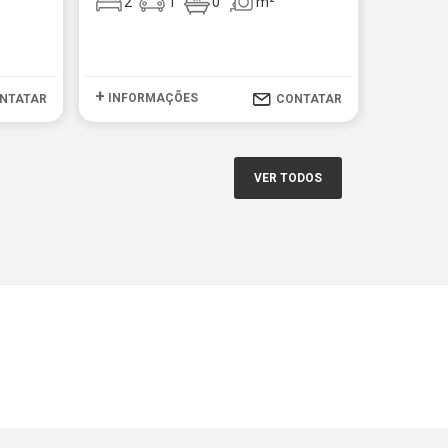
2
1
0
m²
2
+
+
INFORMAÇÕES
INFOR
NTATAR
CONTATAR
VER TODOS