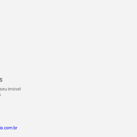
S
seu imóvel
s
s.com.br