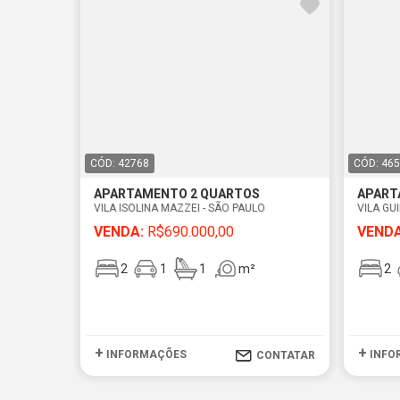
CÓD: 42768
CÓD: 46
APARTAMENTO 2 QUARTOS
APART
VILA ISOLINA MAZZEI - SÃO PAULO
VILA GU
VENDA:
R$690.000,00
VENDA
2
1
1
m²
2
+
+
INFORMAÇÕES
INFO
CONTATAR