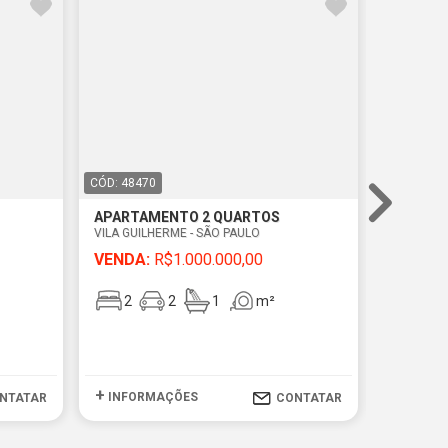
CÓD: 48470
CÓD: 4830
APARTAMENTO 2 QUARTOS
APARTA
VILA GUILHERME - SÃO PAULO
VILA GUIL
VENDA:
R$1.000.000,00
VENDA:
2
2
1
m²
2
+
+
INFORMAÇÕES
INFOR
NTATAR
CONTATAR