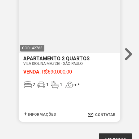
CÓD: 42768
CÓD
APARTAMENTO 2 QUARTOS
AP
VILA ISOLINA MAZZEI - SÃO PAULO
VIL
VENDA:
R$690.000,00
VE
2
1
1
m²
+
+
INFORMAÇÕES
I
CONTATAR