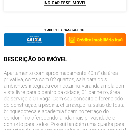
INDICAR ESSE IMÓVEL
SIMULE SEU FINANCIAMENTO
DESCRIÇÃO DO
IMÓVEL
Apartamento com aproximadamente 40m² de área
privativa, conta com 02 quartos, sala para dois
ambientes integrada com cozinha, varanda ampla com
vista livre para o centro da cidade, 01 banheiro, área
de serviço e 01 vaga. Com seu conceito diferenciado
de construção, a piscina, churrasqueira, salão de festa,
brinquedoteca e academia ficam no terraço do
condomínio oferecendo, ainda mais privacidade e
conforto para todos. Possui também uma quadra para